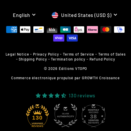
LANGUAGE
CURRENCY
English
United States (USD $)
Legal Notice
-
Privacy Policy
-
Terms of Service
-
Terms of Sales
-
Shipping Policy
-
Termination policy
-
Refund Policy
© 2026 Éditions VTOPO
Commerce électronique propulsé par
GROWTH Croissance
130 reviews
38
130