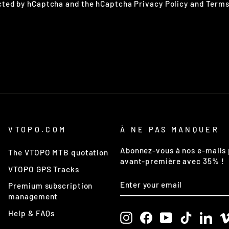
ected by hCaptcha and the hCaptcha
Privacy Policy
and
Terms
VTOPO.COM
À NE PAS MANQUER
Abonnez-vous à nos e-mails 
The VTOPO MTB quotation
avant-première avec 35% !
VTOPO GPS Tracks
ENTER
SUBSCRIBE
Premium subscription
YOUR
EMAIL
management
Help & FAQs
Instagram
Facebook
YouTube
TikTok
Link