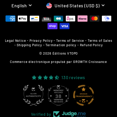
LANGUAGE
CURRENCY
English
United States (USD $)
Legal Notice
-
Privacy Policy
-
Terms of Service
-
Terms of Sales
-
Shipping Policy
-
Termination policy
-
Refund Policy
© 2026 Éditions VTOPO
Commerce électronique propulsé par
GROWTH Croissance
130 reviews
38
130
Verified by