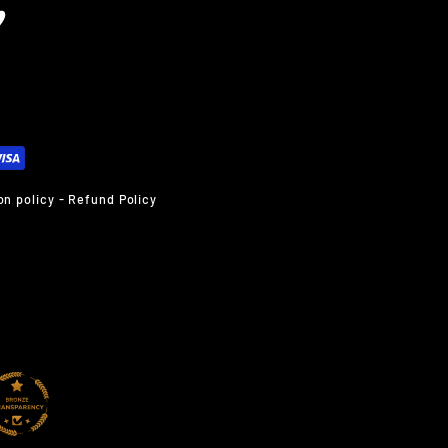
edIn
Vimeo
on policy
-
Refund Policy