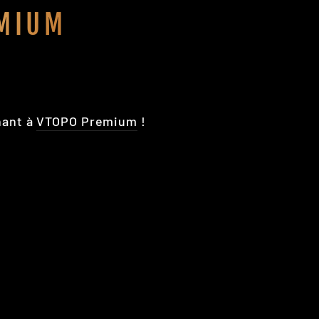
MIUM
nant à
VTOPO Premium
!