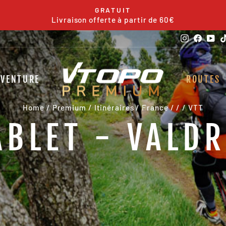
GRATUIT
Livraison offerte à partir de 60€
Pause
slideshow
Instagra
Faceb
Yo
DVENTURE
ROUTES
Home
/
Premium
/
Itinéraires
/
France
/
/
/
VTT
ABLET - VALD