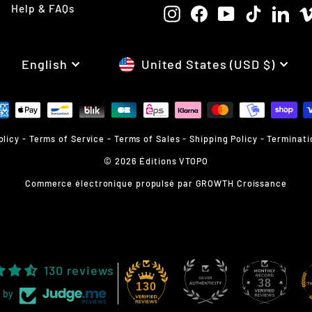
Help & FAQs
Instagram
Facebook
YouTube
TikTok
Link
LANGUAGE
CURRENCY
English
United States (USD $)
olicy
-
Terms of Service
-
Terms of Sales
-
Shipping Policy
-
Terminati
© 2026 Éditions VTOPO
Commerce électronique propulsé par
GROWTH Croissance
130 reviews
38
130
 by