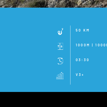
50 KM
1000M | 100
03:30
V3+