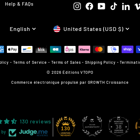
Help & FAQs
Instagram
Facebook
YouTube
TikTok
Link
LANGUAGE
CURRENCY
English
United States (USD $)
olicy
-
Terms of Service
-
Terms of Sales
-
Shipping Policy
-
Terminati
© 2026 Éditions VTOPO
Commerce électronique propulsé par
GROWTH Croissance
130 reviews
38
130
 by