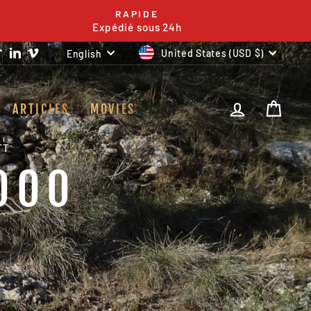
RAPIDE
Expédié sous 24h
CURRENCY
LANGUAGE
m
ook
uTube
TikTok
LinkedIn
Vimeo
United States (USD $)
English
LOG IN
CAR
ARTICLES
MOVIES
TT
000