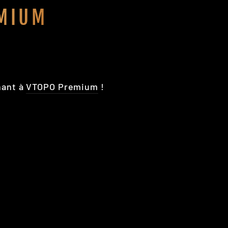
MIUM
nant à
VTOPO Premium
!