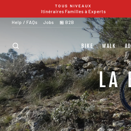
Skip
TOUS NIVEAUX
to
Itinéraires Familles à Experts
content
Help / FAQs
Jobs
🏪 B2B
SEARCH
BIKE
WALK
A
H
LA