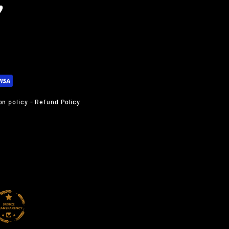
edIn
Vimeo
on policy
-
Refund Policy