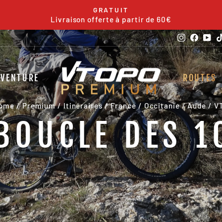
GRATUIT
Livraison offerte à partir de 60€
Pause
slideshow
Instagra
Faceb
Yo
DVENTURE
ROUTES
ome
/
Premium
/
Itinéraires
/
France
/
Occitanie
/
Aude
/
V
 BOUCLE DES 1