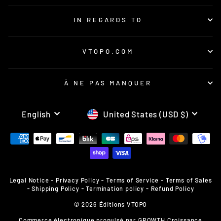
IN REGARDS TO
VTOPO.COM
À NE PAS MANQUER
LANGUAGE
CURRENCY
English
United States (USD $)
Legal Notice
-
Privacy Policy
-
Terms of Service
-
Terms of Sales
-
Shipping Policy
-
Termination policy
-
Refund Policy
© 2026 Éditions VTOPO
Commerce électronique propulsé par
GROWTH Croissance