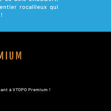
entier rocailleux qui
 !
MIUM
nant à
VTOPO Premium
!