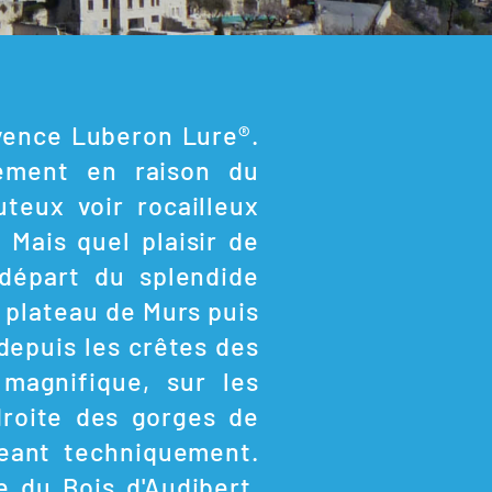
ovence Luberon Lure®.
ement en raison du
uteux voir rocailleux
 Mais quel plaisir de
départ du splendide
e plateau de Murs puis
depuis les crêtes des
 magnifique, sur les
droite des gorges de
geant techniquement.
e du Bois d'Audibert,