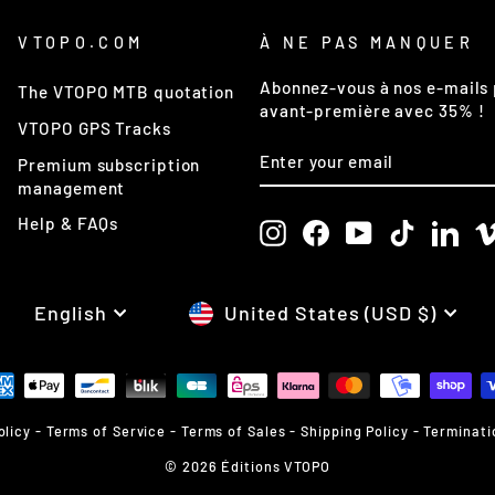
VTOPO.COM
À NE PAS MANQUER
Abonnez-vous à nos e-mails 
The VTOPO MTB quotation
avant-première avec 35% !
VTOPO GPS Tracks
ENTER
SUBSCRIBE
Premium subscription
YOUR
EMAIL
management
Help & FAQs
Instagram
Facebook
YouTube
TikTok
Link
LANGUAGE
CURRENCY
English
United States (USD $)
olicy
-
Terms of Service
-
Terms of Sales
-
Shipping Policy
-
Terminati
© 2026 Éditions VTOPO