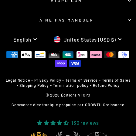
VTOPO.COM
À NE PAS MANQUER
LANGUAGE
CURRENCY
English
United States (USD $)
Legal Notice
-
Privacy Policy
-
Terms of Service
-
Terms of Sales
-
Shipping Policy
-
Termination policy
-
Refund Policy
© 2026 Éditions VTOPO
Commerce électronique propulsé par
GROWTH Croissance
130 reviews