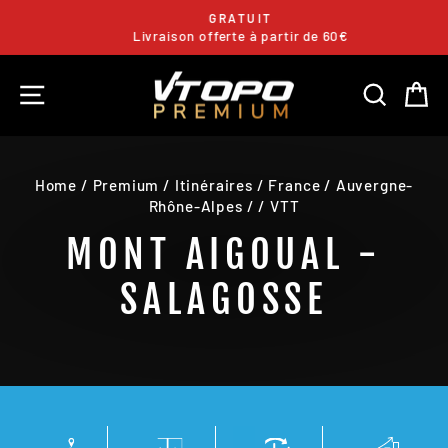
Skip
GRATUIT
to
Livraison offerte à partir de 60€
Pause
content
slideshow
SITE NAVIGATION
SEARC
C
Home
/
Premium
/
Itinéraires
/
France
/
Auvergne-
Rhône-Alpes
/
/
VTT
MONT AIGOUAL -
SALAGOSSE