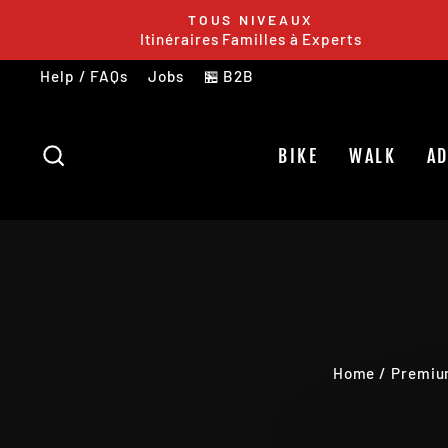
Skip
TOUS NIVEAUX
to
Itinéraires Familles à Experts
content
Help / FAQs
Jobs
🏪 B2B
SEARCH
BIKE
WALK
A
Home
/
Premi