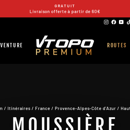
GRATUIT
Livraison offerte à partir de 60€
Pause
slideshow
Instagra
Faceb
Yo
DVENTURE
ROUTES
um
/
Itinéraires
/
France
/
Provence-Alpes-Côte d’Azur
/
Hau
MOUSSIÈRE