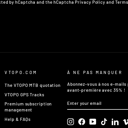
ected by hCaptcha and the hCaptcha
Privacy Policy
and
Terms
VTOPO.COM
À NE PAS MANQUER
Abonnez-vous à nos e-mails 
The VTOPO MTB quotation
avant-première avec 35% !
VTOPO GPS Tracks
ENTER
SUBSCRIBE
Premium subscription
YOUR
EMAIL
management
Help & FAQs
Instagram
Facebook
YouTube
TikTok
Link