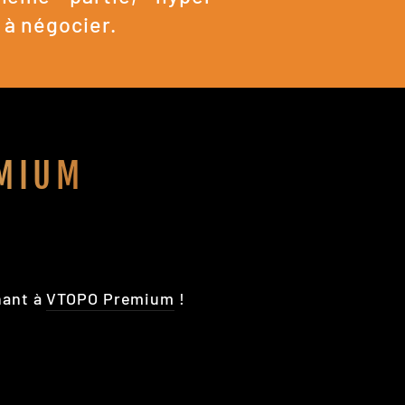
 à négocier.
MIUM
nant à
VTOPO Premium
!