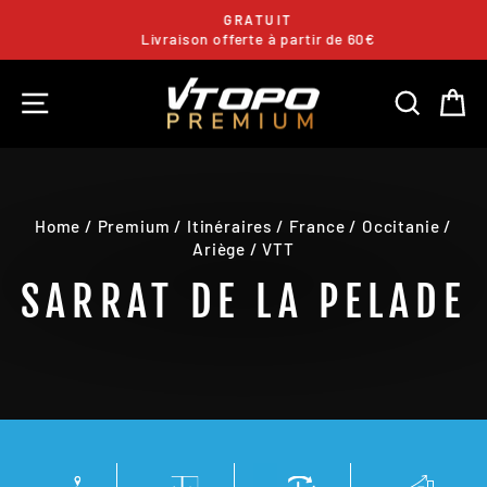
Skip
GRATUIT
to
Livraison offerte à partir de 60€
Pause
content
slideshow
SITE NAVIGATION
SEARC
C
Home
/
Premium
/
Itinéraires
/
France
/
Occitanie
/
Ariège
/
VTT
SARRAT DE LA PELADE