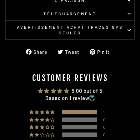
LIVRAISON
TÉLÉCHARGEMENT
AVERTISSEMENT ACHAT TRACES GPS
SEULES
Share
Tweet
Pin
Share
Tweet
Pin it
on
on
on
Facebook
Twitter
Pinterest
CUSTOMER REVIEWS
5.00 out of 5
Based on 1 review
1
0
0
0