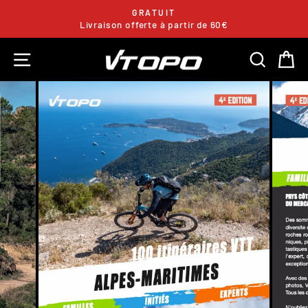
Skip
GRATUIT
to
Livraison offerte à partir de 60€
Pause
content
slideshow
SITE NAVIGATION
SEARC
C