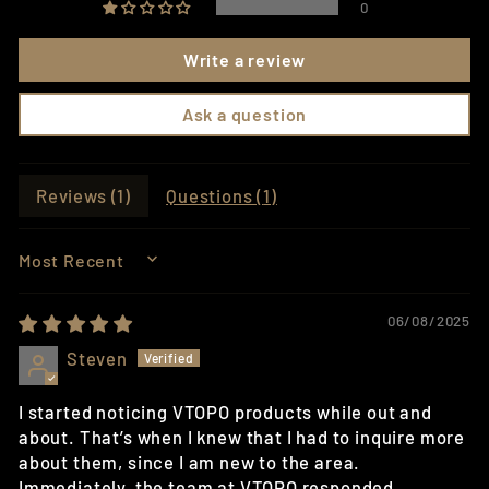
0
Write a review
Ask a question
Reviews (
1
)
Questions (
1
)
SORT BY
06/08/2025
Steven
I started noticing VTOPO products while out and
about. That’s when I knew that I had to inquire more
about them, since I am new to the area.
Immediately, the team at VTOPO responded