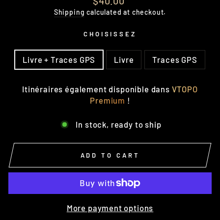
$40.00
price
Shipping
calculated at checkout.
CHOISISSEZ
OPTION
Livre + Traces GPS
Livre
Traces GPS
Itinéraires également disponible dans
VTOPO
Premium
!
In stock, ready to ship
ADD TO CART
More payment options