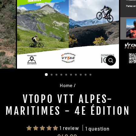
CLOSE
(ESC)
Home
/
VTOPO VTT ALPES-
MARITIMES - 4E ÉDITION
1 review
1 question
Regular