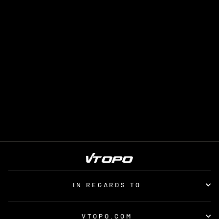
VTOPO VTT ALPES-
MARITIMES - 4E
ÉDITION
from $15.00
IN REGARDS TO
VTOPO.COM