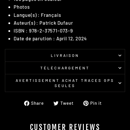
Photos
Langue(s) : Français
Auteur(s) : Patrick Dufaur
ISBN : 978-2-37571-073-9
Date de parution : April 12, 2024
LIVRAISON
TÉLÉCHARGEMENT
AVERTISSEMENT ACHAT TRACES GPS
SEULES
Share
Tweet
Pin
Share
Tweet
Pin it
on
on
on
Facebook
Twitter
Pinterest
CUSTOMER REVIEWS