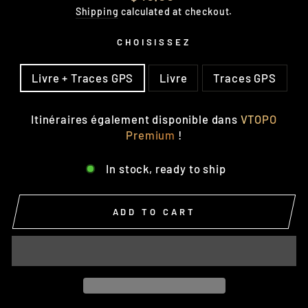
price
Shipping
calculated at checkout.
CHOISISSEZ
OPTION
Livre + Traces GPS
Livre
Traces GPS
Itinéraires également disponible dans
VTOPO
Premium
!
In stock, ready to ship
ADD TO CART