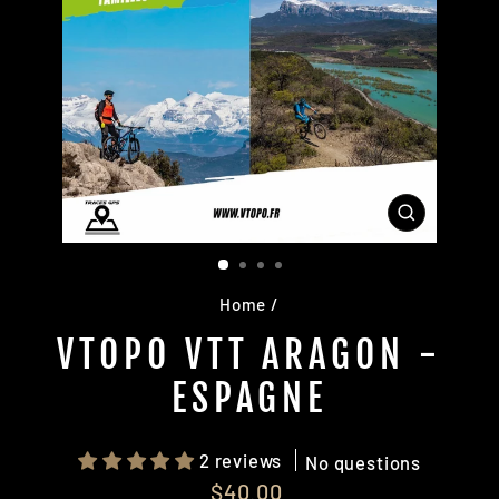
CLOSE
(ESC)
Home
/
VTOPO VTT ARAGON -
ESPAGNE
2 reviews
No questions
Regular
$40.00