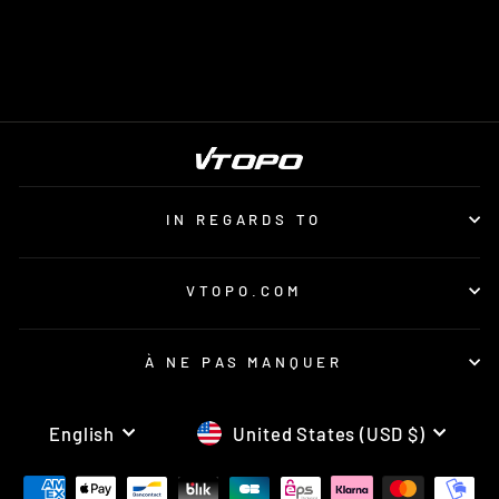
from $15.00
IN REGARDS TO
VTOPO.COM
À NE PAS MANQUER
LANGUAGE
CURRENCY
English
United States (USD $)