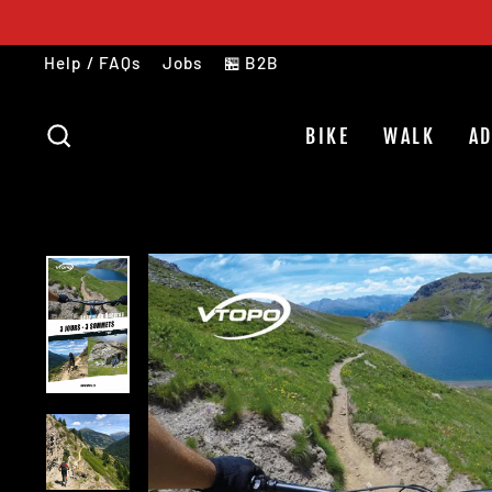
Skip
to
Help / FAQs
Jobs
🏪 B2B
content
SEARCH
BIKE
WALK
A