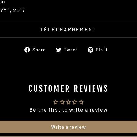
an
st 1, 2017
TÉLÉCHARGEMENT
Share
Tweet
Pin
Share
Tweet
Pin it
on
on
on
Facebook
Twitter
Pinteres
CUSTOMER REVIEWS
Be the first to write a review
Write a review