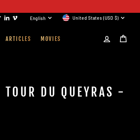
CURRENCY
LANGUAGE
m
ook
uTube
TikTok
LinkedIn
Vimeo
United States (USD $)
English
LOG IN
CAR
ARTICLES
MOVIES
P TOUR DU QUEYRAS -