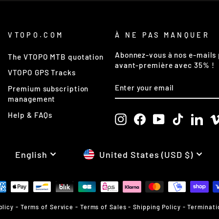
VTOPO.COM
À NE PAS MANQUER
Abonnez-vous à nos e-mails 
The VTOPO MTB quotation
avant-première avec 35% !
VTOPO GPS Tracks
ENTER
SUBSCRIBE
Premium subscription
YOUR
EMAIL
management
Help & FAQs
Instagram
Facebook
YouTube
TikTok
Link
LANGUAGE
CURRENCY
English
United States (USD $)
olicy
-
Terms of Service
-
Terms of Sales
-
Shipping Policy
-
Terminati