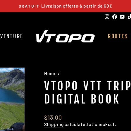
Livraison offerte à partir de 60€
GRATUIT
Pause
Instagra
Faceb
Yo
slideshow
DVENTURE
ROUTES
Home
/
VTOPO VTT TRI
DIGITAL BOOK
Regular
$13.00
price
Shipping
calculated at checkout.